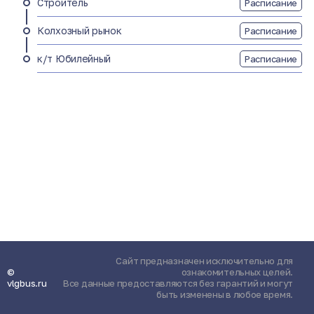
Строитель
Расписание
Колхозный рынок
Расписание
к/т Юбилейный
Расписание
Сайт предназначен исключительно для
©
ознакомительных целей.
vlgbus.ru
Все данные предоставляются без гарантий и могут
быть изменены в любое время.