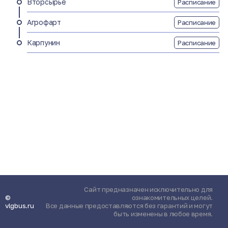
Вторсырьё
Расписание
Агрофарт
Расписание
Карпунин
Расписание
Сайт предназначен исключительно для
©
ознакомительных целей.
vlgbus.ru
Все данные предоставляются без гарантий и могут
быть изменены в любое время.