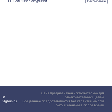
Большие Чапурники
Расписание
Сайт предназначен исключительно для
©
ознакомительных целей.
vlgbus.ru
Все данные предоставляются без гарантий и могут
быть изменены в любое время.