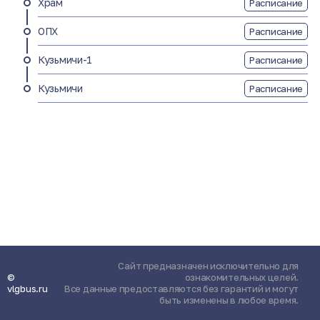
Храм
Расписание
ОПХ
Расписание
Кузьмичи-1
Расписание
Кузьмичи
Расписание
Сайт предназначен исключительно для
©
ознакомительных целей.
vlgbus.ru
Все данные предоставляются без гарантий и могут
быть изменены в любое время.