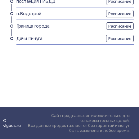
постанция ГИБДД
Расписание
п.Водстрой
Расписание
Граница города
Расписание
Дачи Пичуга
Расписание
Сайт предназначен исключительно для
©
ознакомительных целей.
vlgbus.ru
Все данные предоставляются без гарантий и могут
быть изменены в любое время.