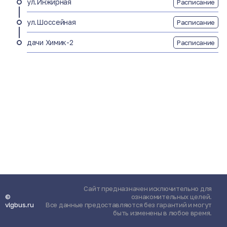
ул.Инжирная
Расписание
ул.Шоссейная
Расписание
дачи Химик-2
Расписание
Сайт предназначен исключительно для
©
ознакомительных целей.
vlgbus.ru
Все данные предоставляются без гарантий и могут
быть изменены в любое время.