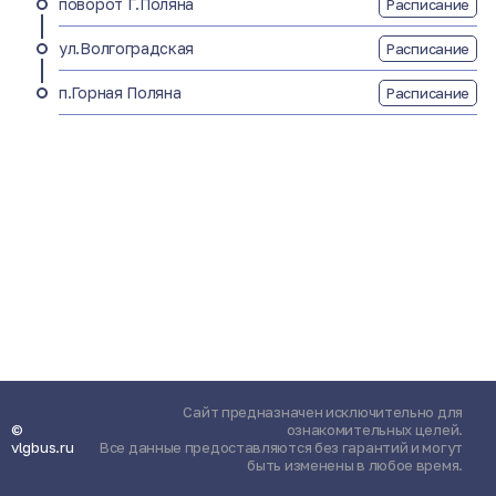
поворот Г.Поляна
Расписание
ул.Волгоградская
Расписание
п.Горная Поляна
Расписание
Сайт предназначен исключительно для
©
ознакомительных целей.
vlgbus.ru
Все данные предоставляются без гарантий и могут
быть изменены в любое время.