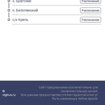
х. Братский
Расписание
п. Белоглинский
Расписание
с/з Крепь
Расписание
Сайт предназначен исключительно для
©
ознакомительных целей.
vlgbus.ru
Все данные предоставляются без гарантий и могут
быть изменены в любое время.