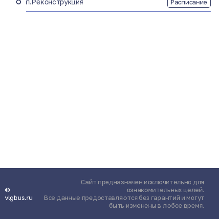
п.Реконструкция
Расписание
Сайт предназначен исключительно для
©
ознакомительных целей.
vlgbus.ru
Все данные предоставляются без гарантий и могут
быть изменены в любое время.