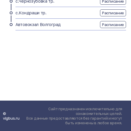
с.Чернозубовка тр.
Расписание
с.Кондраши тр.
Расписание
Автовокзал Волгоград
Расписание
Сайт предназначен исключительно для
©
ознакомительных целей.
vlgbus.ru
Все данные предоставляются без гарантий и могут
быть изменены в любое время.