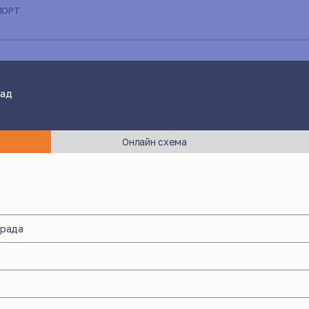
ПОРТ
лад
Онлайн схема
града