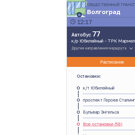
ОБЩЕСТВЕННЫЙ ТРАНС
Волгоград
12:17
77
Автобус
к/р Юбилейный - ТРК Марме
Другие направления маршрута
Расписание
Остановки:
к/т Юбилейный
проспект Героев Сталин
Бульвар Энгельса
Все остановки (58)