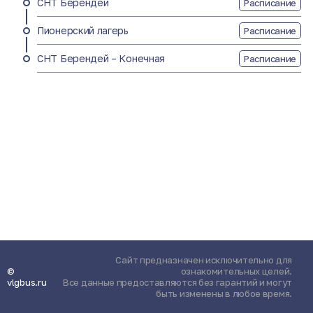
СНТ Берендей
Расписание
Пионерский лагерь
Расписание
СНТ Берендей – Конечная
Расписание
Сайт предназначен исключительно для
©
ознакомительных целей.
vlgbus.ru
Все данные предоставляются без гарантий и могут
быть изменены в любое время.