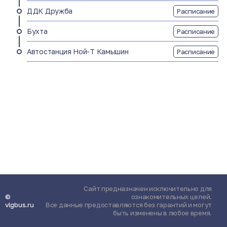
ДДК Дружба
Расписание
Бухта
Расписание
Автостанция Ной-Т Камышин
Расписание
Сайт предназначен исключительно для
©
ознакомительных целей.
vlgbus.ru
Все данные предоставляются без гарантий и могут
быть изменены в любое время.