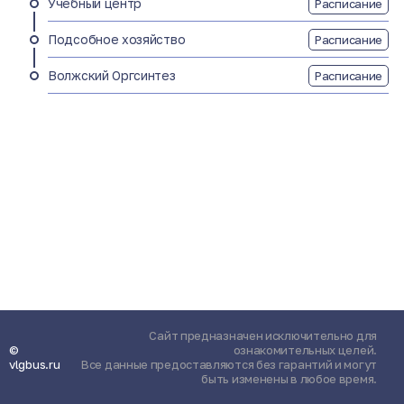
Учебный центр
Расписание
Подсобное хозяйство
Расписание
Волжский Оргсинтез
Расписание
Сайт предназначен исключительно для
©
ознакомительных целей.
vlgbus.ru
Все данные предоставляются без гарантий и могут
быть изменены в любое время.