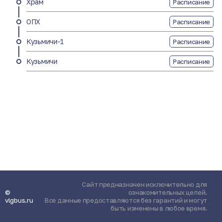
Храм
Расписание
ОПХ
Расписание
Кузьмичи-1
Расписание
Кузьмичи
Расписание
Сайт предназначен исключительно для
©
ознакомительных целей.
vlgbus.ru
Все данные предоставляются без гарантий и могут
быть изменены в любое время.