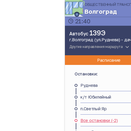
ОБЩЕСТВЕННЫЙ ТРАНС
Волгоград
21:40
139Э
Автобус
г.Волгоград (ул.Руднева) - д
Другие направления маршрута
Расписание
Остановки:
Руднева
к/т Юбилейный
п.Светлый Яр
Все остановки (-2)