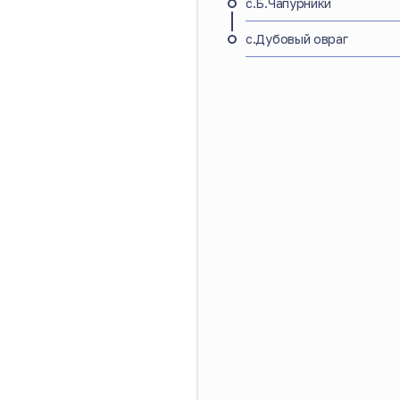
с.Б.Чапурники
с.Дубовый овраг