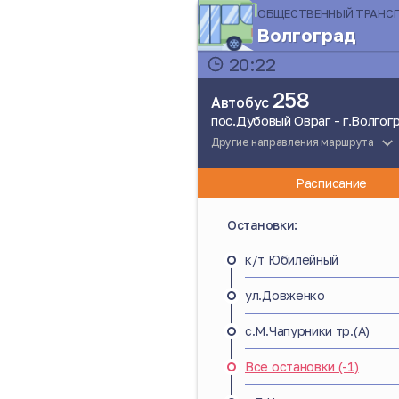
ОБЩЕСТВЕННЫЙ ТРАНС
Волгоград
20:22
258
Автобус
пос.Дубовый Овраг - г.Волгог
Другие направления маршрута
Расписание
Остановки:
к/т Юбилейный
ул.Довженко
с.М.Чапурники тр.(А)
Все остановки (-1)