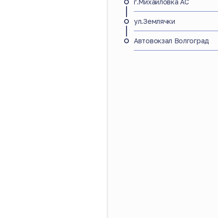
г.Михайловка АС
ул.Землячки
Автовокзал Волгоград