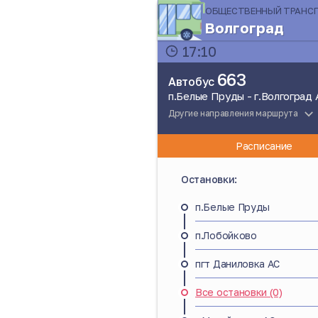
ОБЩЕСТВЕННЫЙ ТРАНС
Волгоград
17:10
663
Автобус
п.Белые Пруды - г.Волгоград
Другие направления маршрута
Расписание
Остановки:
п.Белые Пруды
п.Лобойково
пгт Даниловка АС
Все остановки (0)