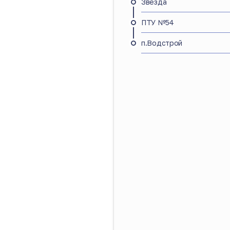
Звезда
ПТУ №54
п.Водстрой