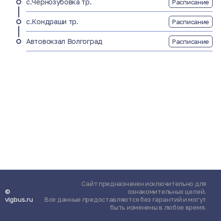
с.Чернозубовка тр.
Расписание
с.Кондраши тр.
Расписание
Автовокзал Волгоград
Расписание
Сайт предназначен исключительно для
©
ознакомительных целей.
vlgbus.ru
Все данные предоставляются без гарантий и могут
быть изменены в любое время.