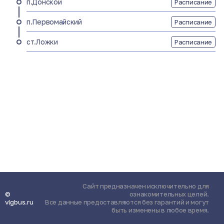
п.Донской
Расписание
п.Первомайский
Расписание
ст.Ложки
Расписание
Сайт предназначен исключительно для
©
ознакомительных целей.
vlgbus.ru
Все данные предоставляются без гарантий и могут
быть изменены в любое время.