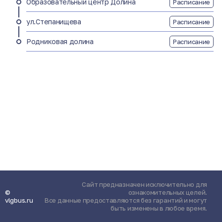
Образовательный центр Долина
Расписание
ул.Степанищева
Расписание
Родниковая долина
Расписание
Сайт предназначен исключительно для
©
ознакомительных целей.
vlgbus.ru
Все данные предоставляются без гарантий и могут
быть изменены в любое время.