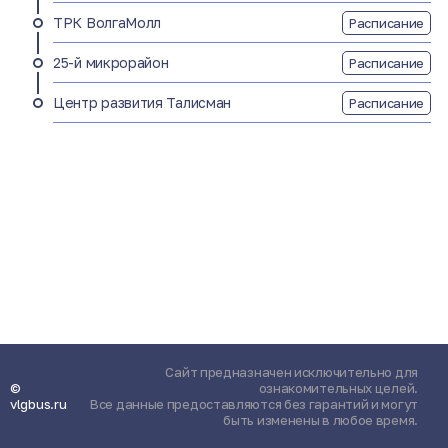
ТРК ВолгаМолл
Расписание
25-й микрорайон
Расписание
Центр развития Талисман
Расписание
Сайт предназначен исключительно для
©
ознакомительных целей.
vlgbus.ru
Все данные предоставляются без гарантий и могут
быть изменены в любое время.