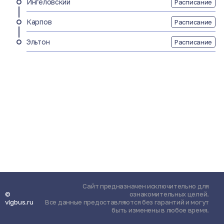
Ингеловский
Расписание
Карпов
Расписание
Эльтон
Расписание
Сайт предназначен исключительно для
©
ознакомительных целей.
vlgbus.ru
Все данные предоставляются без гарантий и могут
быть изменены в любое время.