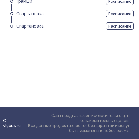
Грамши
Расписание
Спартановка
Расписание
Спартановка
Расписание
Сайт предназначен исключительно для
©
ознакомительных целей.
vlgbus.ru
Все данные предоставляются без гарантий и могут
быть изменены в любое время.