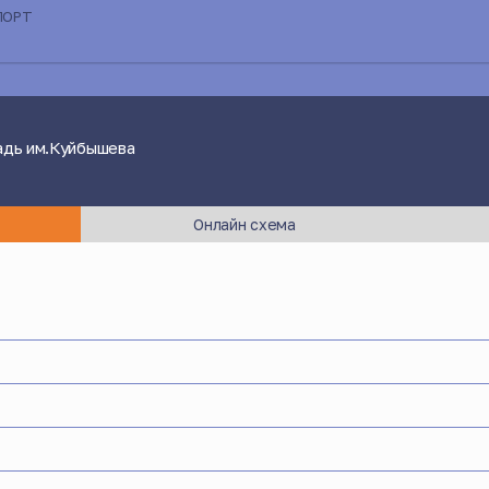
ПОРТ
адь им.Куйбышева
Онлайн схема