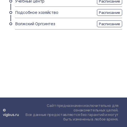
Учебный центр
Расписание
Подсобное хозяйство
Расписание
Волжский Оргсинтез
Расписание
Сайт предназначен исключительно для
©
ознакомительных целей.
vlgbus.ru
Все данные предоставляются без гарантий и могут
быть изменены в любое время.