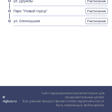
ул. Дружбы
Расписание
Парк "Новый город"
Расписание
ул. Оломоуцкая
Расписание
Сайт предназначен исключительно для
©
ознакомительных целей.
vlgbus.ru
Все данные предоставляются без гарантий и могут
быть изменены в любое время.