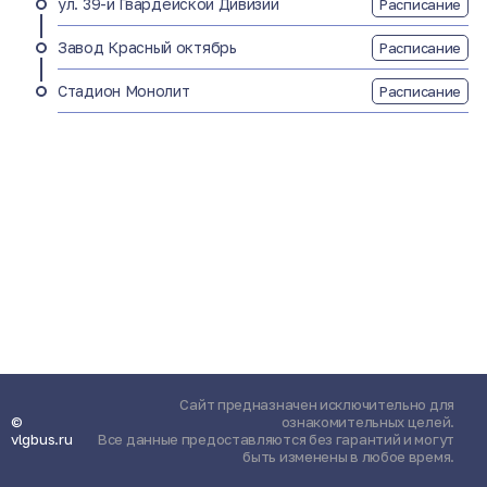
ул. 39-й Гвардейской Дивизии
Расписание
Завод Красный октябрь
Расписание
Стадион Монолит
Расписание
Сайт предназначен исключительно для
©
ознакомительных целей.
vlgbus.ru
Все данные предоставляются без гарантий и могут
быть изменены в любое время.